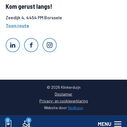
Kom gerust langs!
Zeedijk 4, 4454 PM Borssele
Toon route
© 2026 Klinkerduijn
Disclaimer
Privacy- en cookieverklaring
Website door
Nedbase
0
0
MENU