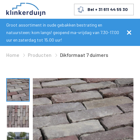
Bel + 31 611 44 55 30
Groot assortiment in oude gebakken bestrating en
natuursteen; kom langs! geopend ma-vrijdag van 7.30-17.00
uur en zaterdag tot 15.00 uur!
Home
Producten
Dikformaat 7 duimers