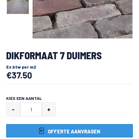
DIKFORMAAT 7 DUIMERS
Ex btw per m2
€
37.50
KIES EEN AANTAL
Dikformaat
-
+
7
duimers
OFFERTE AANVRAGEN
aantal