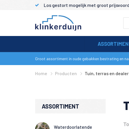
Los gestort mogelijk met groot prijsvoor
ASSORTIME
Groot assortiment in oude gebakken bestrating en nat
Home
Producten
Tuin, terras en deale
T
ASSORTIMENT
To
Waterdoorlatende