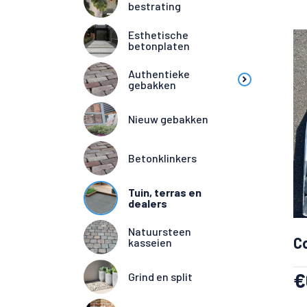
bestrating
Esthetische
betonplaten
Authentieke
gebakken
Nieuw gebakken
Betonklinkers
Tuin, terras en
dealers
Natuursteen
C
kasseien
€
Grind en split
Binnen 5 werkdagen leverbaar