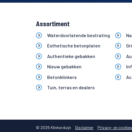
Assortiment
Waterdoorlatende bestrating
Na
Esthetische betonplaten
Gr
Authentieke gebakken
Au
Nieuw gebakken
In
Betonklinkers
Ac
Tuin, terras en dealers
Altijd 10.000+ m2 op voorraad
© 2026 Klinkerduijn
Disclaimer
Privacy- en cookiev