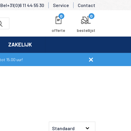
Bel+31(0)6 11 44 55 30
Service
Contact
0
0
offerte
bestellijst
ZAKELIJK
ot 15.00 uur!