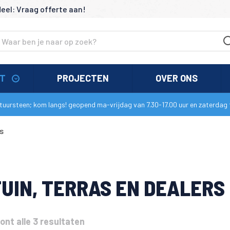
deel: Vraag offerte aan!
NT
PROJECTEN
OVER ONS
uursteen; kom langs! geopend ma-vrijdag van 7.30-17.00 uur en zaterdag t
rs
UIN, TERRAS EN DEALERS
ont alle 3 resultaten