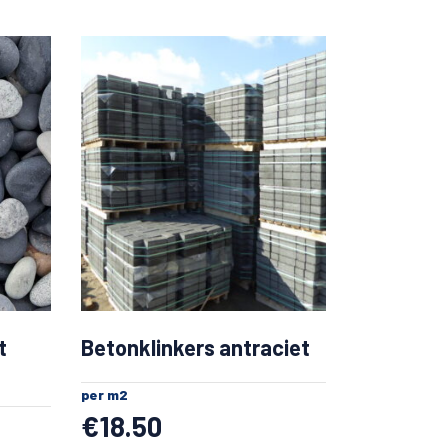
t
Betonklinkers antraciet
per m2
€
18.50