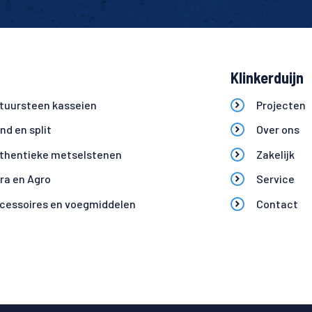
Klinkerduijn
tuursteen kasseien
Projecten
ind en split
Over ons
thentieke metselstenen
Zakelijk
fra en Agro
Service
cessoires en voegmiddelen
Contact