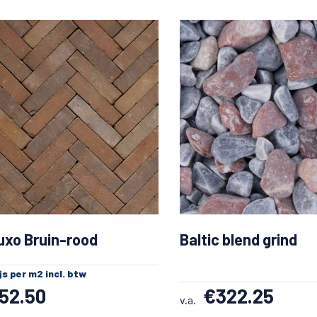
uxo Bruin-rood
Baltic blend grind
js per m2 incl. btw
52.50
€
322.25
v.a.