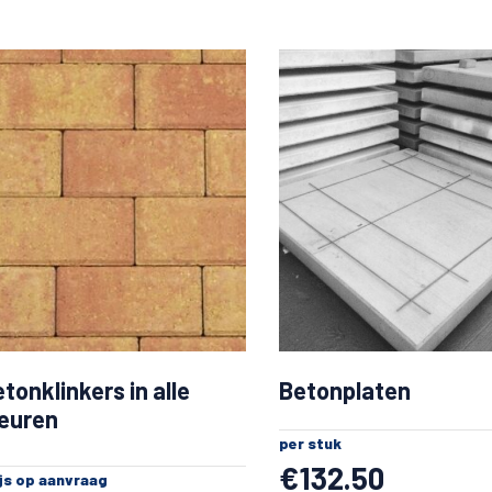
tonklinkers in alle
Betonplaten
leuren
per stuk
€
132.50
ijs op aanvraag