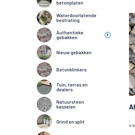
betonplaten
Waterdoorlatende
bestrating
Authentieke
gebakken
Nieuw gebakken
Betonklinkers
Tuin, terras en
dealers
Natuursteen
A
kasseien
Grind en split
v.a
Altijd 10.000+ m2 op voorraad