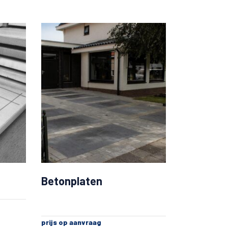
Betonplaten
prijs op aanvraag