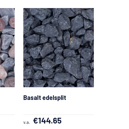
Basalt edelsplit
€
144.65
v.a.