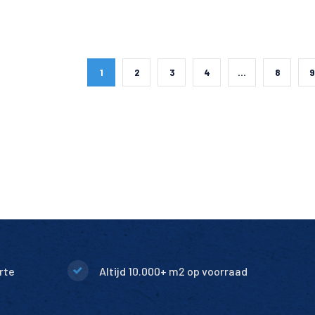
1
2
3
4
…
8
rte
Altijd 10.000+ m2 op voorraad