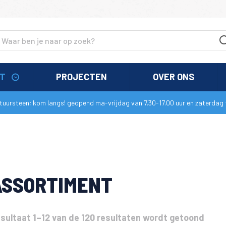
NT
PROJECTEN
OVER ONS
uursteen; kom langs! geopend ma-vrijdag van 7.30-17.00 uur en zaterdag t
ASSORTIMENT
sultaat 1–12 van de 120 resultaten wordt getoond