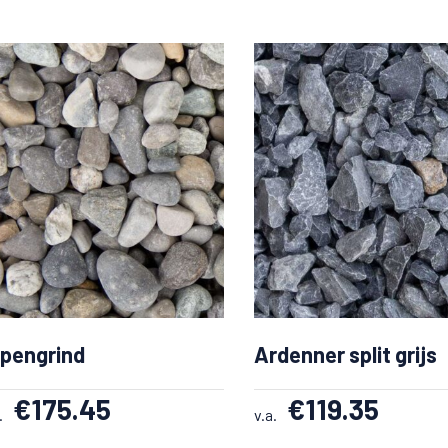
lpengrind
Ardenner split grijs
€
175.45
€
119.35
.
v.a.