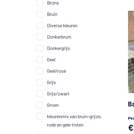
Brons
Bruin
Diverse kleuren
Donkerbruin
Donkergrijs
Geel
Geel/rosé
Grijs
Grijs/zwart
Ba
Groen
kleurenmix van bruin-grijze,
Pe
rode en gele tinten
€
Los gestort mogelijk met groot prijsvoor