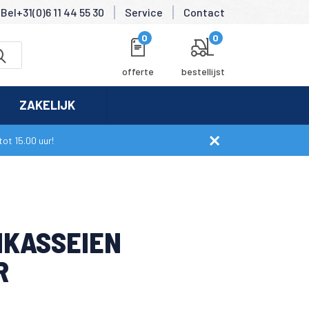
Bel+31(0)6 11 44 55 30
Service
Contact
0
0
offerte
bestellijst
ZAKELIJK
ot 15.00 uur!
KASSEIEN
R