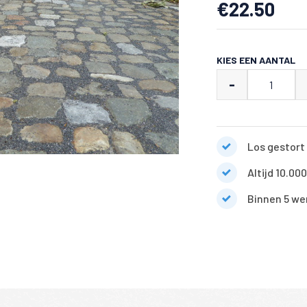
€
22.50
KIES EEN AANTAL
Boerenkasseien
-
porfier
aantal
Los gestort 
Altijd 10.00
Binnen 5 we