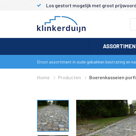
Los gestort mogelijk met groot prijsvoor
ASSORTIME
Groot assortiment in oude gebakken bestrating en nat
Home
Producten
Boerenkasseien porfi