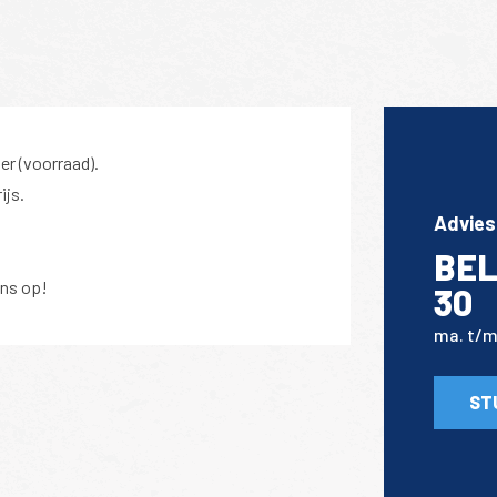
er (voorraad).
ijs.
Advies
BEL
ns op!
30
ma. t/m 
ST