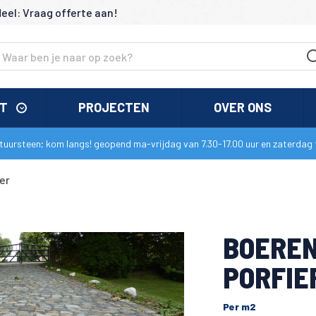
deel: Vraag offerte aan!
NT
PROJECTEN
OVER ONS
uursteen; kom langs! geopend ma-vrijdag van 7.30-17.00 uur en zaterdag t
er
BOEREN
PORFIE
Per m2