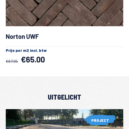
Norton UWF
Prijs per m2 incl. btw
€
65.00
€
67.95
Oorspronkelijke
Huidige
prijs
prijs
was:
is:
€67.95.
€65.00.
UITGELICHT
PROJECT