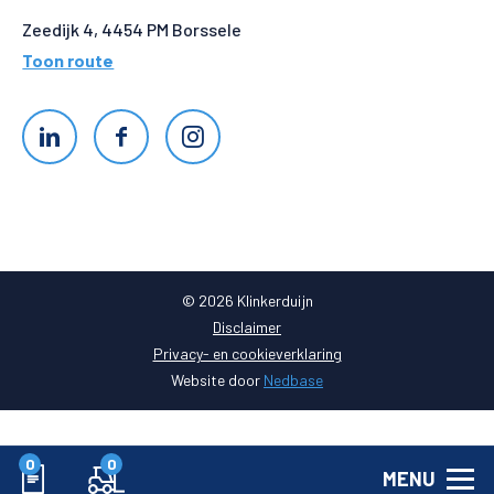
Zeedijk 4, 4454 PM Borssele
Toon route
© 2026 Klinkerduijn
Disclaimer
Privacy- en cookieverklaring
Website door
Nedbase
0
0
MENU