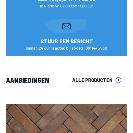
ma. t/m vr. 07.00 tot 17.00 uur
STUUR EEN BERICHT
binnen 24 uur reactie; bij spoed: 0611445530
AANBIEDINGEN
ALLE PRODUCTEN