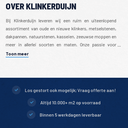
OVER KLINKERDUIJN
Bij Klinkerduijn leveren wij een ruim en uiteenlopend
assortiment van oude en nieuwe klinkers, metselstenen,
dakpannen, natuurstenen, kasseien, zeeuwse moppen en
meer in allerlei soorten en maten. Onze passie voor
gebruikte authentieke materialen is uitgegroeid tot een
Toon meer
handelsbedrijf welke deze materialen verwerft, bewerkt
en weer waardevol terug in de markt aanbiedt. Wij doen
tevens aankopen uit afbraak of sloop werken en waar
mogelijk sloopwerken in samenwerking uit (laten) voeren,
Los gestort ook mogelijk; Vraag offerte aan!
met als doel het behouden en verwerven van herbruikbare
materialen.
Altijd 10.000+ m2 op voorraad
Binnen 5 werkdagen leverbaar
U kunt al onze producten vrijblijvend komen bekijken op