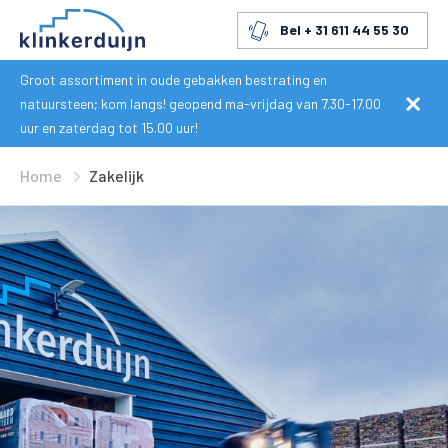
Bel + 31 611 44 55 30
Groot assortiment in oude gebakken bestrating en
natuursteen; kom langs! geopend ma-vrijdag van 7.30-17.00
uur en zaterdag tot 15.00 uur!
Home
Zakelijk