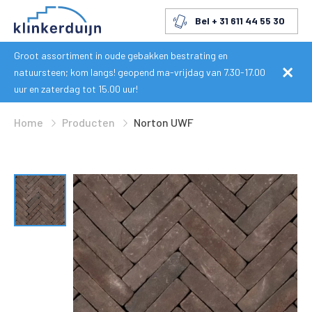
Bel + 31 611 44 55 30
Groot assortiment in oude gebakken bestrating en
natuursteen; kom langs! geopend ma-vrijdag van 7.30-17.00
uur en zaterdag tot 15.00 uur!
Home
Producten
Norton UWF