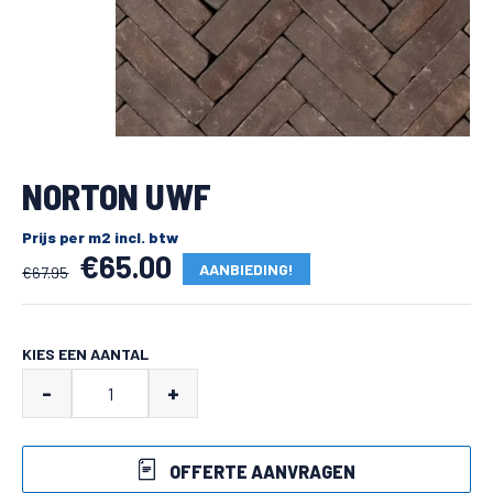
NORTON UWF
Prijs per m2 incl. btw
€
65.00
AANBIEDING!
€
67.95
Oorspronkelijke
Huidige
prijs
prijs
KIES EEN AANTAL
was:
is:
Norton
-
+
€67.95.
€65.00.
UWF
aantal
OFFERTE AANVRAGEN