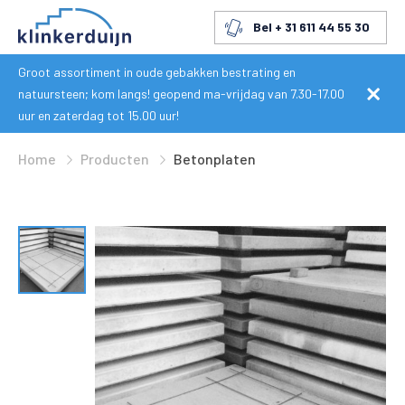
Bel + 31 611 44 55 30
Groot assortiment in oude gebakken bestrating en
natuursteen; kom langs! geopend ma-vrijdag van 7.30-17.00
uur en zaterdag tot 15.00 uur!
Home
Producten
Betonplaten