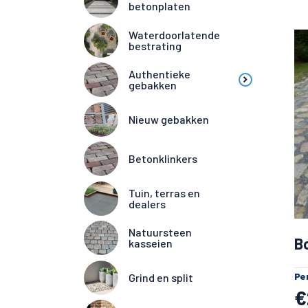
betonplaten
Waterdoorlatende
bestrating
Authentieke
gebakken
Nieuw gebakken
Betonklinkers
Tuin, terras en
dealers
Natuursteen
B
kasseien
Pe
Grind en split
€
Altijd 10.000+ m2 op voorraad