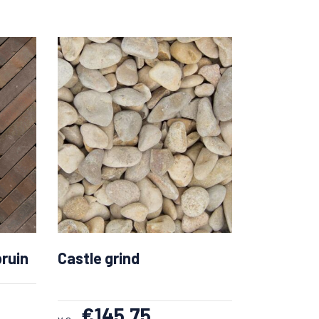
ruin
Castle grind
€
145.75
v.a.