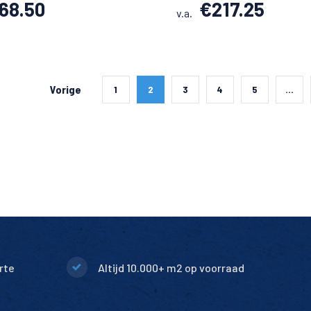
68.50
€
217.25
v.a.
Vorige
1
2
3
4
5
…
rte
Altijd 10.000+ m2 op voorraad