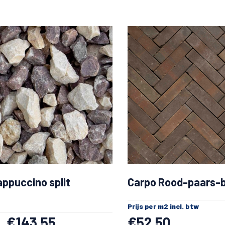
ppuccino split
Carpo Rood-paars-b
Prijs per m2 incl. btw
€
143.55
€
52.50
.