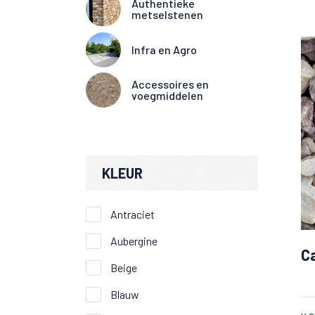
Authentieke
metselstenen
Infra en Agro
Accessoires en
voegmiddelen
KLEUR
Antraciet
Aubergine
Ca
Beige
Blauw
v.a