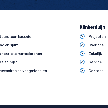
Klinkerduijn
tuursteen kasseien
Projecten
ind en split
Over ons
thentieke metselstenen
Zakelijk
fra en Agro
Service
cessoires en voegmiddelen
Contact