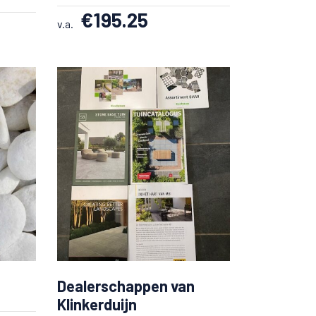
€
195.25
v.a.
Dealerschappen van
Klinkerduijn