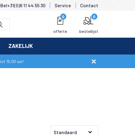
Bel+31(0)6 11 44 55 30
Service
Contact
0
0
offerte
bestellijst
ZAKELIJK
ot 15.00 uur!