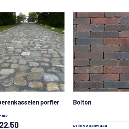
oerenkasseien porfier
Bolton
r m2
22.50
prijs op aanvraag