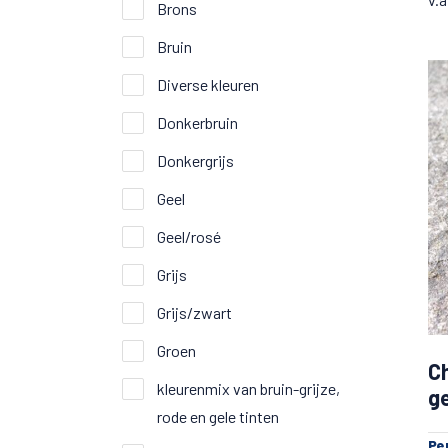
Brons
Bruin
Diverse kleuren
Donkerbruin
Donkergrijs
Geel
Geel/rosé
Grijs
Grijs/zwart
Groen
C
kleurenmix van bruin-grijze,
g
rode en gele tinten
Los gestort mogelijk met groot prijsvoor
Pe