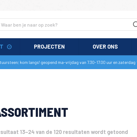
NT
PROJECTEN
OVER ONS
uursteen; kom langs! geopend ma-vrijdag van 7.30-17.00 uur en zaterdag t
ASSORTIMENT
sultaat 13–24 van de 120 resultaten wordt getoond