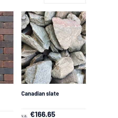
Canadian slate
€
166.65
v.a.