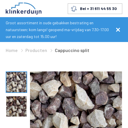
Bel + 31 611 44 55 30
Groot assortiment in oude gebakken bestrating en
natuursteen; kom langs! geopend ma-vrijdag van 7.30-17.00
uur en zaterdag tot 15.00 uur!
Home
Producten
Cappuccino split