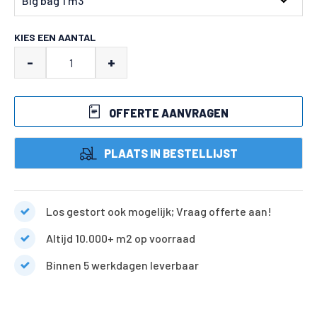
€
226.05
KIES EEN AANTAL
Cappuccino
-
+
split
aantal
OFFERTE AANVRAGEN
PLAATS IN BESTELLIJST
Los gestort ook mogelijk; Vraag offerte aan!
Altijd 10.000+ m2 op voorraad
Binnen 5 werkdagen leverbaar