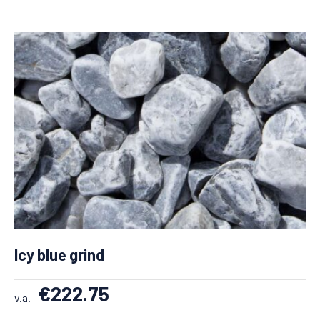
Icy blue grind
€
222.75
v.a.