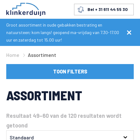
Bel + 31 611 44 55 30
Groot assortiment in oude gebakken bestrating en
natuursteen; kom langs! geopend ma-vrijdag van 7.30-17.00
uur en zaterdag tot 15.00 uur!
Home
Assortiment
TOON FILTERS
ASSORTIMENT
Resultaat 49–60 van de 120 resultaten wordt
getoond