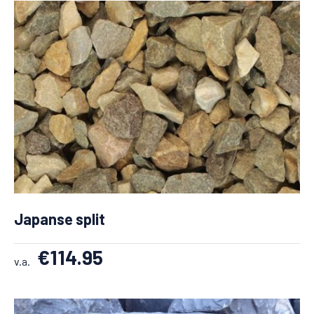
Japanse split
€
114.95
v.a.