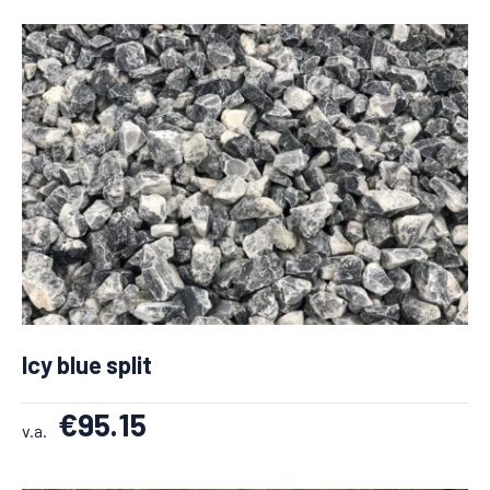
Icy blue split
€
95.15
v.a.