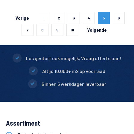
Vorige
1
2
3
4
5
6
Volgende
7
8
9
10
Los gestort ook mogelijk; Vraag offerte aan!
Altijd 10.000+ m2 op voorraad
Binnen 5 werkdagen leverbaar
Assortiment