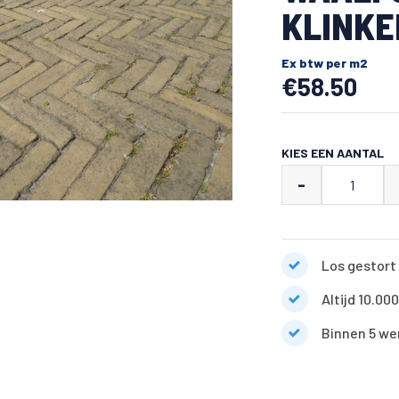
KLINKE
Ex btw per m2
€
58.50
KIES EEN AANTAL
Oude
-
gebakken
5
duimers
Los gestort 
waalformaat
Altijd 10.00
klinkers
oud
Binnen 5 we
geel
aantal