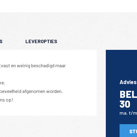
S
LEVEROPTIES
atvast en weinig beschadigd maar
Advies
ke.
 hoeveelheid afgenomen worden.
BEL
ns op!
30
ma. t/m 
ST