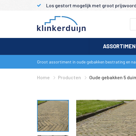
Los gestort mogelijk met groot prijsvoor
ASSORTIME
Groot assortiment in oude gebakken bestrating en nat
Home
Producten
Oude gebakken 5 duim