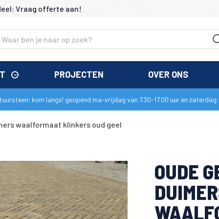
deel: Vraag offerte aan!
NT
PROJECTEN
OVER ONS
uursteen; kom langs! geopend ma-vrijdag van 7.30-17.00 uur en zaterdag t
ers waalformaat klinkers oud geel
OUDE G
DUIMER
WAALF