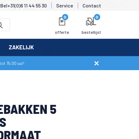
Bel+31(0)6 11 44 55 30
Service
Contact
0
0
offerte
bestellijst
ZAKELIJK
ot 15.00 uur!
EBAKKEN 5
S
ORMAAT