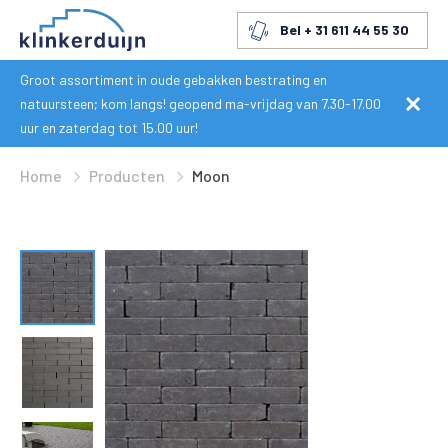
Bel + 31 611 44 55 30
Groot assortiment in oude gebakken bestrating en
natuursteen; kom langs! geopend ma-vrijdag van 7.30-17.00
uur en zaterdag tot 15.00 uur!
Home
Producten
Moon