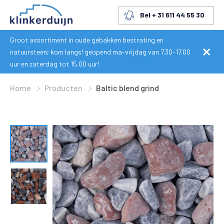
Bel + 31 611 44 55 30
Groot assortiment in oude gebakken bestrating en
natuursteen; kom langs! geopend ma-vrijdag van 7.30-17.00
uur en zaterdag tot 15.00 uur!
Home
Producten
Baltic blend grind