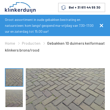
Bel + 31 611 44 55 30
Groot assortiment in oude gebakken bestrating en
natuursteen; kom langs! geopend ma-vrijdag van 7.30-17.00
uur en zaterdag tot 15.00 uur!
Home
Producten
Gebakken 10 duimers keiformaat
klinkers brons/rood