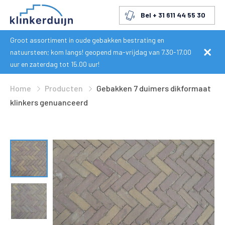
Bel + 31 611 44 55 30
Groot assortiment in oude gebakken bestrating en
natuursteen; kom langs! geopend ma-vrijdag van 7.30-17.00
uur en zaterdag tot 15.00 uur!
Home
Producten
Gebakken 7 duimers dikformaat
klinkers genuanceerd