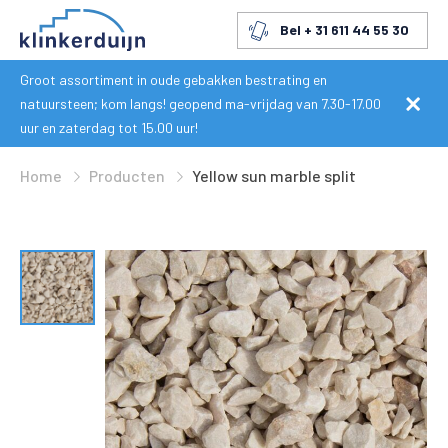
Bel + 31 611 44 55 30
Groot assortiment in oude gebakken bestrating en
natuursteen; kom langs! geopend ma-vrijdag van 7.30-17.00
uur en zaterdag tot 15.00 uur!
Home
Producten
Yellow sun marble split