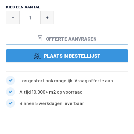
KIES EEN AANTAL
Yellow
-
+
sun
marble
OFFERTE AANVRAGEN
split
aantal
PLAATS IN BESTELLIJST
Los gestort ook mogelijk; Vraag offerte aan!
Altijd 10.000+ m2 op voorraad
Binnen 5 werkdagen leverbaar