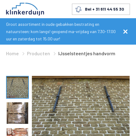
Bel + 31 611 44 55 30
Groot assortiment in oude gebakken bestrating en
natuursteen; kom langs! geopend ma-vrijdag van 7.30-17.00
uur en zaterdag tot 15.00 uur!
Home
Producten
IJsselsteentjes handvorm