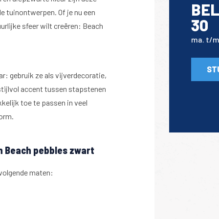
BEL
e tuinontwerpen. Of je nu een
30
urlijke sfeer wilt creëren: Beach
ma. t/m 
ST
r: gebruik ze als vijverdecoratie,
tijlvol accent tussen stapstenen
kelijk toe te passen in veel
orm.
n Beach pebbles zwart
e volgende maten:
deel: Vraag offerte aan!