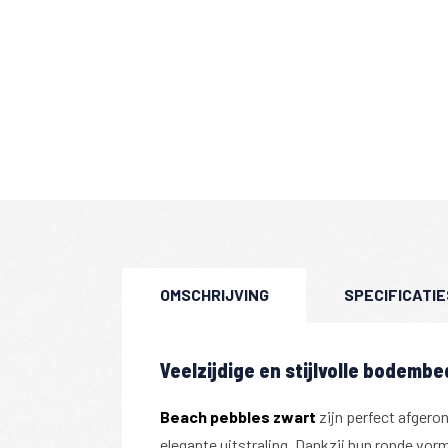
OMSCHRIJVING
SPECIFICATIE
Veelzijdige en stijlvolle bodemb
Beach pebbles zwart
zijn perfect afgero
elegante uitstraling. Dankzij hun ronde vor