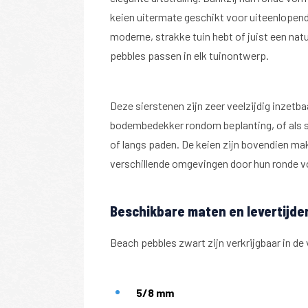
keien uitermate geschikt voor uiteenlopend
moderne, strakke tuin hebt of juist een natu
pebbles passen in elk tuinontwerp.
Deze sierstenen zijn zeer veelzijdig inzetbaa
bodembedekker rondom beplanting, of als s
of langs paden. De keien zijn bovendien mak
verschillende omgevingen door hun ronde v
Beschikbare maten en levertijde
Beach pebbles zwart zijn verkrijgbaar in d
Los gestort mogelijk met groot prijsvoor
5/8 mm