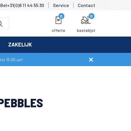
Bel+31(0)6 11 44 55 30
Service
Contact
0
0
offerte
bestellijst
ZAKELIJK
ot 15.00 uur!
PEBBLES