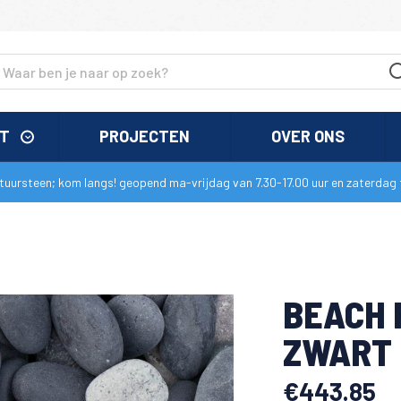
NT
PROJECTEN
OVER ONS
uursteen; kom langs! geopend ma-vrijdag van 7.30-17.00 uur en zaterdag t
BEACH 
ZWART
€
443.85