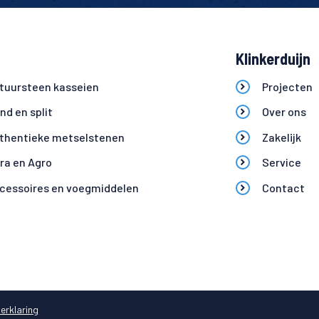
Klinkerduijn
tuursteen kasseien
Projecten
ind en split
Over ons
thentieke metselstenen
Zakelijk
fra en Agro
Service
cessoires en voegmiddelen
Contact
erklaring