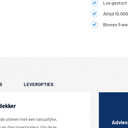
Los gestort 
Altijd 10.00
Binnen 5 we
S
LEVEROPTIES
edekker
nde stenen met een natuurlijke,
Advies
m en diepzwarte kleur zijn deze