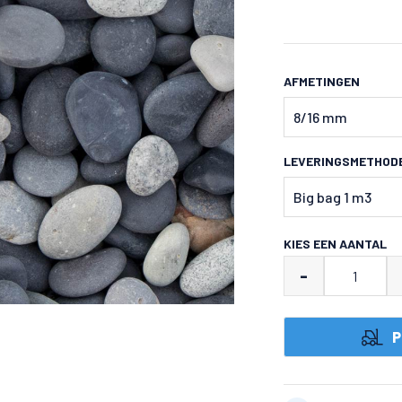
AFMETINGEN
LEVERINGSMETHOD
€
443.85
KIES EEN AANTAL
Beach
-
pebbles
zwart
P
aantal