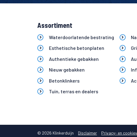
Assortiment
Waterdoorlatende bestrating
Na
Esthetische betonplaten
Gr
Authentieke gebakken
Au
Nieuw gebakken
In
Betonklinkers
Ac
Tuin, terras en dealers
© 2026 Klinkerduijn
Disclaimer
Privacy- en cookiev