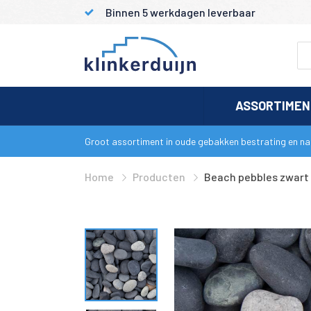
Binnen 5 werkdagen leverbaar
ASSORTIME
Groot assortiment in oude gebakken bestrating en nat
Home
Producten
Beach pebbles zwart