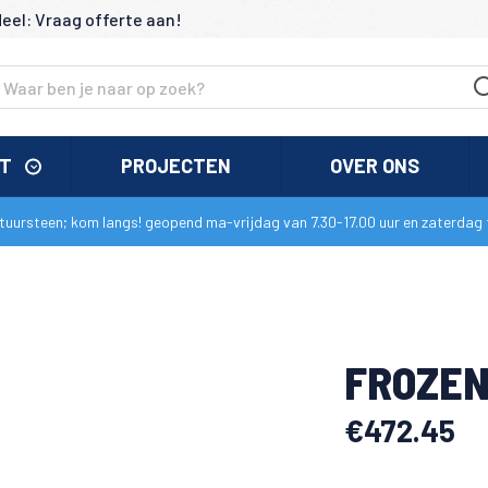
deel: Vraag offerte aan!
NT
PROJECTEN
OVER ONS
uursteen; kom langs! geopend ma-vrijdag van 7.30-17.00 uur en zaterdag t
FROZEN
€
472.45