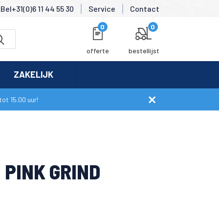
Bel+31(0)6 11 44 55 30
Service
Contact
0
0
offerte
bestellijst
ZAKELIJK
ot 15.00 uur!
 PINK GRIND