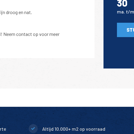
30
ma. t/m 
ijn droog en nat.
ST
ijd! Neem contact op voor meer
rte
Altijd 10.000+ m2 op voorraad