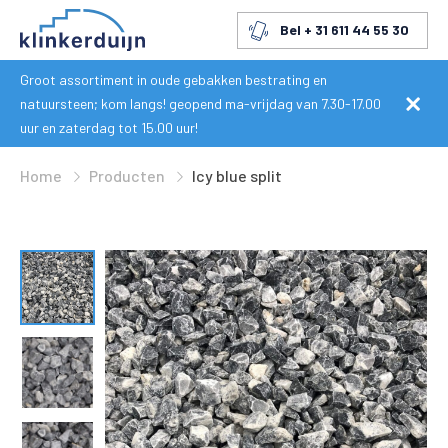
Bel + 31 611 44 55 30
Groot assortiment in oude gebakken bestrating en
natuursteen; kom langs! geopend ma-vrijdag van 7.30-17.00
uur en zaterdag tot 15.00 uur!
Home
Producten
Icy blue split