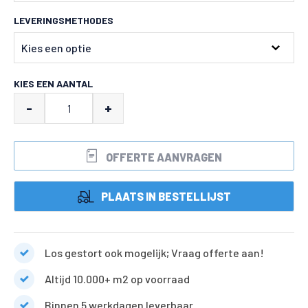
LEVERINGSMETHODES
KIES EEN AANTAL
Icy
-
+
blue
split
OFFERTE AANVRAGEN
aantal
PLAATS IN BESTELLIJST
Los gestort ook mogelijk; Vraag offerte aan!
Altijd 10.000+ m2 op voorraad
Binnen 5 werkdagen leverbaar