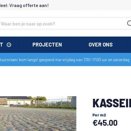
deel: Vraag offerte aan!
NT
PROJECTEN
OVER ONS
uursteen; kom langs! geopend ma-vrijdag van 7.30-17.00 uur en zaterdag t
KASSEI
Per m2
€
45.00