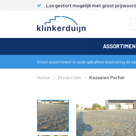
Los gestort mogelijk met groot prijsvoor
ASSORTIME
Groot assortiment in oude gebakken bestrating en nat
Home
Producten
Kasseien Porfier