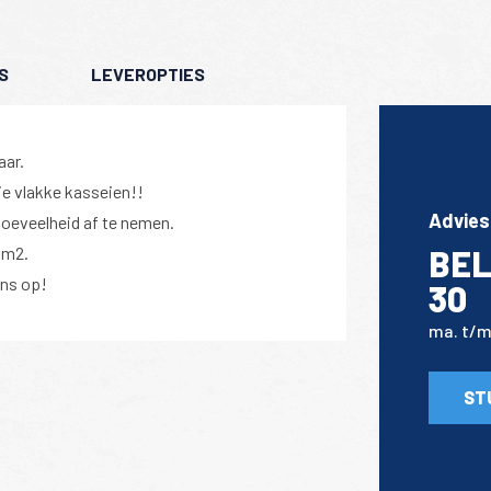
S
LEVEROPTIES
aar.
e vlakke kasseien!!
Advies
hoeveelheid af te nemen.
 m2.
BEL
ns op!
30
ma. t/m 
ST