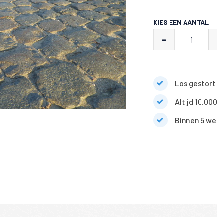
KIES EEN AANTAL
Kasseien
-
Porfier
aantal
Los gestort 
Altijd 10.00
Binnen 5 we