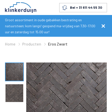
Bel + 31 611 44 55 30
Groot assortiment in oude gebakken bestrating en
natuursteen; kom langs! geopend ma-vrijdag van 7.30-17.00
uur en zaterdag tot 15.00 uur!
Home
Producten
Eros Zwart