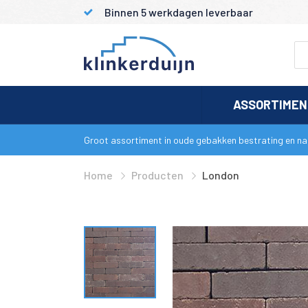
Binnen 5 werkdagen leverbaar
ASSORTIME
Groot assortiment in oude gebakken bestrating en nat
Home
Producten
London