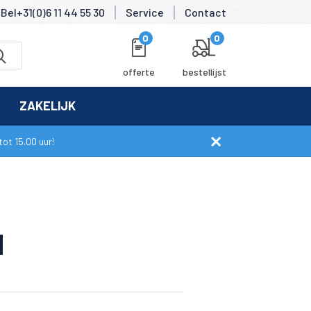
Bel+31(0)6 11 44 55 30
Service
Contact
0
0
offerte
bestellijst
ZAKELIJK
ot 15.00 uur!
N