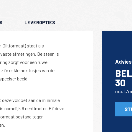
S
LEVEROPTIES
 Dikformaat) staat als
vaste afmetingen. De steen is
Advies
ring zorgt voor een ruwe
zijn er kleine stukjes van de
BEL
speelser beeld.
30
ma. t/m 
t deze voldoet aan de minimale
 is namelijk 6 centimeter. Bij deze
ST
lformaat bestand tegen
en.