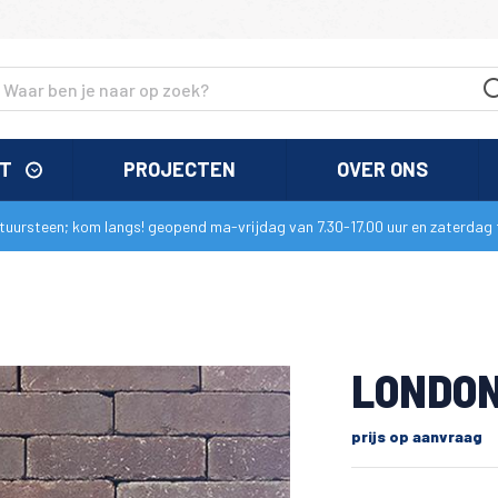
NT
PROJECTEN
OVER ONS
uursteen; kom langs! geopend ma-vrijdag van 7.30-17.00 uur en zaterdag t
LONDO
prijs op aanvraag