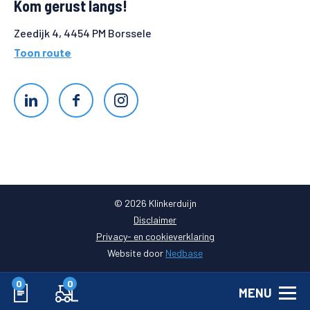
Kom gerust langs!
Zeedijk 4, 4454 PM Borssele
Toon route
© 2026 Klinkerduijn
Disclaimer
Privacy- en cookieverklaring
Website door
Nedbase
0
0
MENU