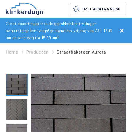
Bel + 31 611 44 55 30
Groot assortiment in oude gebakken bestrating en
natuursteen; kom langs! geopend ma-vrijdag van 7.30-17.00
uur en zaterdag tot 15.00 uur!
Home
Producten
Straatbaksteen Aurora