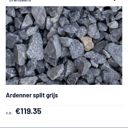
Ardenner split grijs
€
119.35
v.a.