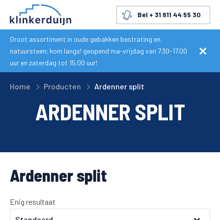
Bel + 31 611 44 55 30
Groot assortiment in oude gebakken bestrating en
natuursteen; kom langs! geopend ma-vrijdag van 7.30-17.00
uur en zaterdag tot 15.00 uur!
Home
Producten
Ardenner split
ARDENNER SPLIT
Ardenner split
Enig resultaat