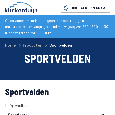
Bel + 31 611 44 55 30
Groot assortiment in oude gebakken bestrating en
natuursteen; kom langs! geopend ma-vrijdag van 7.30-17.00
uur en zaterdag tot 15.00 uur!
Home
Producten
Sportvelden
SPORTVELDEN
Sportvelden
Enig resultaat