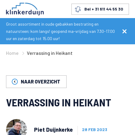
Bel + 31 611 44 55 30
Groot assortiment in oude gebakken bestrating en
natuursteen; kom langs! geopend ma-vrijdag van 7.30-17.00
uur en zaterdag tot 15.00 uur!
Home
Verrassing in Heikant
NAAR OVERZICHT
VERRASSING IN HEIKANT
Piet Duijnkerke
28 FEB 2023