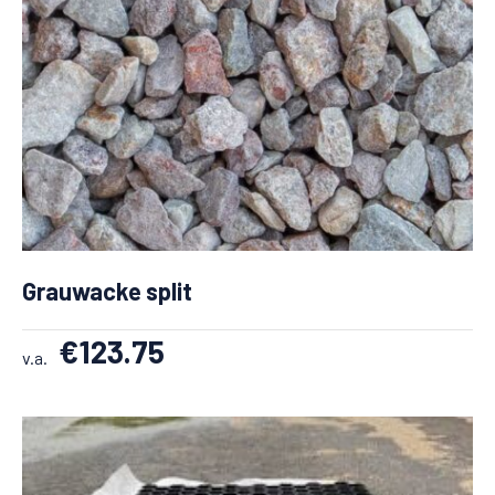
Grauwacke split
€
123.75
v.a.