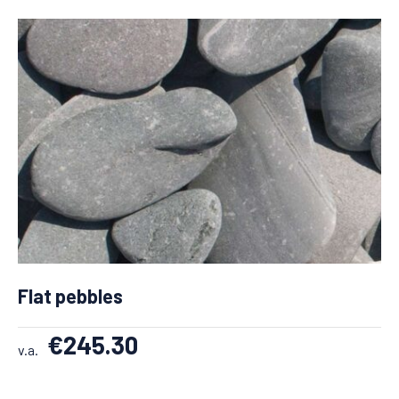
Flat pebbles
€
245.30
v.a.