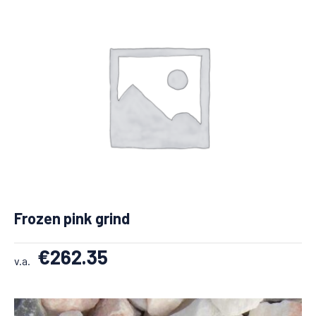
Frozen pink grind
€
262.35
v.a.