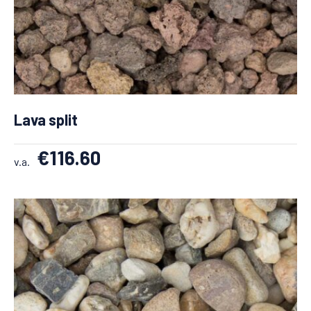
Lava split
€
116.60
v.a.