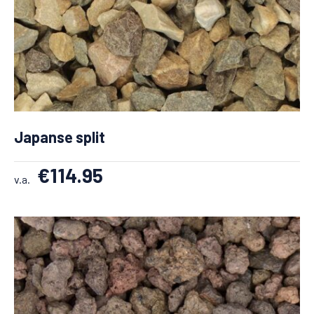
Japanse split
€
114.95
v.a.