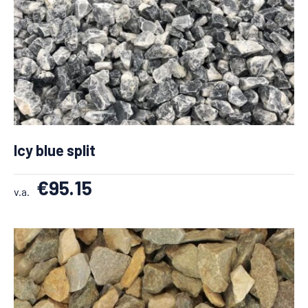
Icy blue split
€
95.15
v.a.