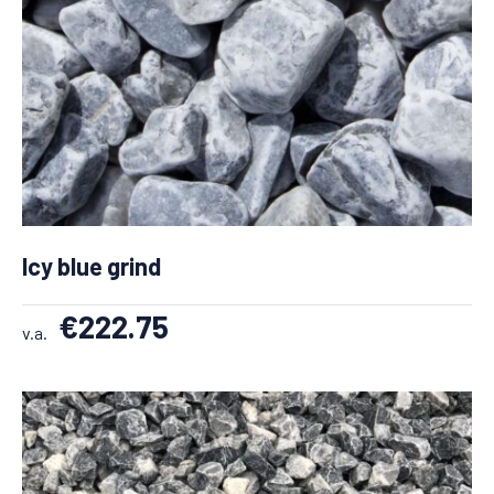
Icy blue grind
€
222.75
v.a.