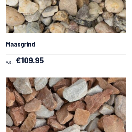
Maasgrind
€
109.95
v.a.