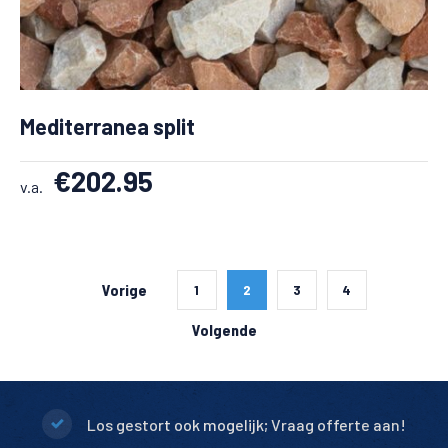
Mediterranea split
€
202.95
v.a.
Vorige
1
2
3
4
Volgende
Los gestort ook mogelijk; Vraag offerte aan!