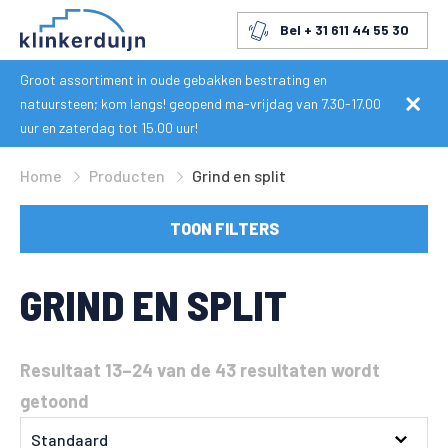
Bel + 31 611 44 55 30
Groot assortiment in oude gebakken bestrating en
natuursteen; kom langs! geopend ma-vrijdag van 7.30-17.00
uur en zaterdag tot 15.00 uur!
Home
Producten
Grind en split
TOON FILTERS
GRIND EN SPLIT
Resultaat 13–24 van de 43 resultaten wordt
getoond