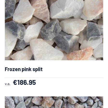
Frozen pink split
€
186.95
v.a.