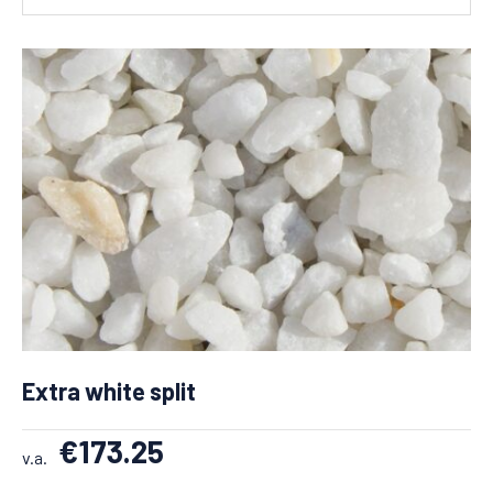
Extra white split
€
173.25
v.a.